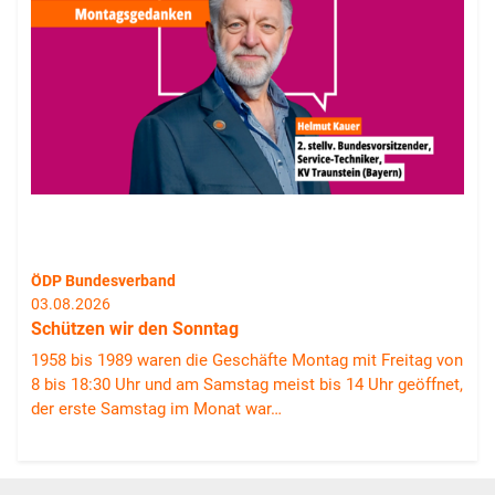
ÖDP Bundesverband
03.08.2026
Schützen wir den Sonntag
1958 bis 1989 waren die Geschäfte Montag mit Freitag von
8 bis 18:30 Uhr und am Samstag meist bis 14 Uhr geöffnet,
der erste Samstag im Monat war…