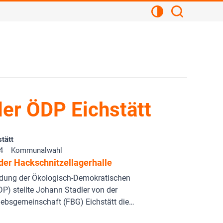
Kontrastansicht
Suchen
er ÖDP Eichstätt
tätt
4
Kommunalwahl
der Hackschnitzellagerhalle
adung der Ökologisch-Demokratischen
DP) stellte Johann Stadler von der
iebsgemeinschaft (FBG) Eichstätt die…