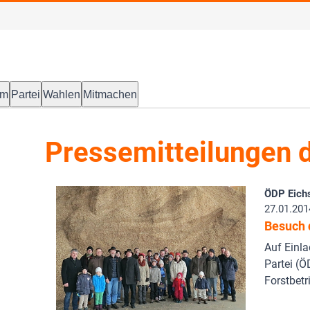
mm
Partei
Wahlen
Mitmachen
Pressemitteilungen d
ÖDP Eichs
27.01.201
Besuch 
Auf Einl
Partei (Ö
Forstbetr