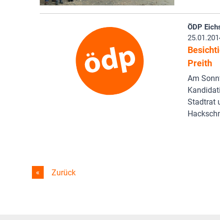
ÖDP Eichs
25.01.201
Besichti
Preith
Am Sonnt
Kandidati
Stadtrat 
Hackschni
Zurück