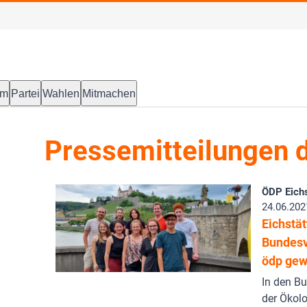
mm
Partei
Wahlen
Mitmachen
Pressemitteilungen d
ÖDP Eichs
24.06.202
Eichstät
Bundesv
ödp gew
In den B
der Ökol