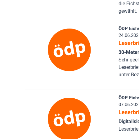
die Eichs
gewählt.
ÖDP Eichs
24.06.202
Leserbr
30-Meter
Sehr gee
Leserbrie
unter Be
ÖDP Eichs
07.06.202
Leserbr
Digitali
Leserbrie